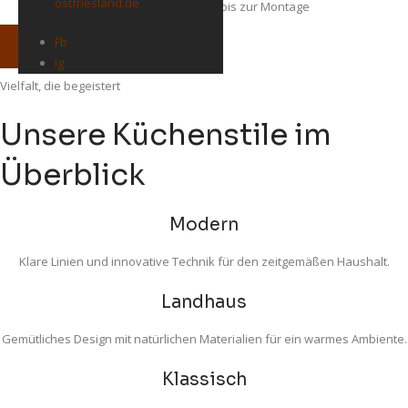
ostfriesland.de
Kompletter Service von der Planung bis zur Montage
Fb
TRAUMKÜCHE KONFIGURIEREN
Ig
Vielfalt, die begeistert
Unsere Küchenstile im
Überblick
Modern
Klare Linien und innovative Technik für den zeitgemäßen Haushalt.
Landhaus
Gemütliches Design mit natürlichen Materialien für ein warmes Ambiente.
Klassisch