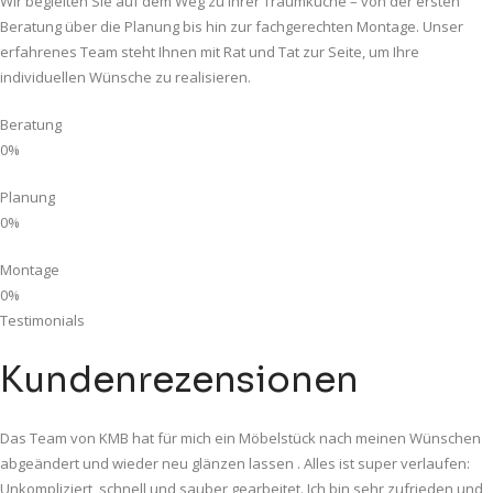
Wir begleiten Sie auf dem Weg zu Ihrer Traumküche – von der ersten
Beratung über die Planung bis hin zur fachgerechten Montage. Unser
erfahrenes Team steht Ihnen mit Rat und Tat zur Seite, um Ihre
individuellen Wünsche zu realisieren.
Beratung
0
%
Planung
0
%
Montage
0
%
Testimonials
Kundenrezensionen
Das Team von KMB hat für mich ein Möbelstück nach meinen Wünschen
abgeändert und wieder neu glänzen lassen . Alles ist super verlaufen:
Unkompliziert, schnell und sauber gearbeitet. Ich bin sehr zufrieden und